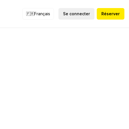
🇫🇷
Français
Se connecter
Réserver